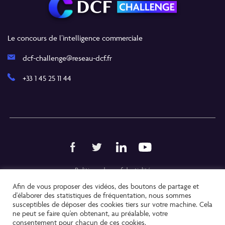
Le concours de l’intelligence commerciale
dcf-challenge@reseau-dcf.fr
+33 1 45 25 11 44
Politique de confidentialité
Afin de vous proposer des vidéos, des boutons de partage et
Mentions Légales
d'élaborer des statistiques de fréquentation, nous sommes
susceptibles de déposer des cookies tiers sur votre machine. Cela
Copyright @ 2021
ne peut se faire qu'en obtenant, au préalable, votre
consentement pour chacun de ces cookies.