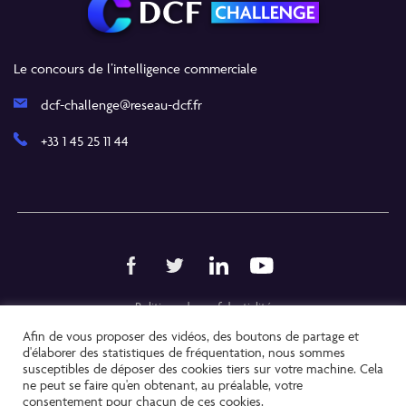
Le concours de l’intelligence commerciale
dcf-challenge@reseau-dcf.fr
+33 1 45 25 11 44
Politique de confidentialité
Afin de vous proposer des vidéos, des boutons de partage et
Mentions Légales
d'élaborer des statistiques de fréquentation, nous sommes
susceptibles de déposer des cookies tiers sur votre machine. Cela
Copyright @ 2021
ne peut se faire qu'en obtenant, au préalable, votre
consentement pour chacun de ces cookies.