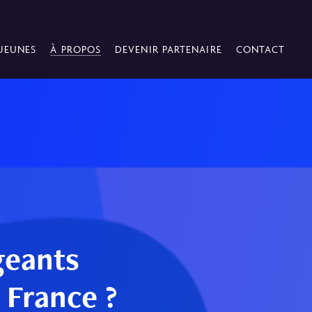
 JEUNES
À PROPOS
DEVENIR PARTENAIRE
CONTACT
geants
France ?