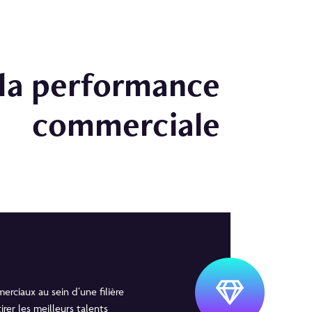
 la performance
commerciale
erciaux au sein d’une filière
irer les meilleurs talents